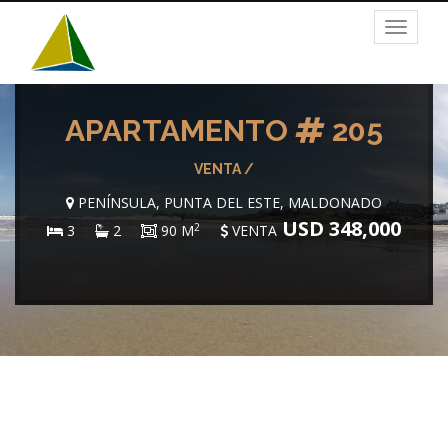
Toggle
navigat
APARTAMENTO
205
VENTA /
PENÍNSULA, PUNTA DEL ESTE, MALDONADO
USD 348,000
2
3
2
90 M
VENTA