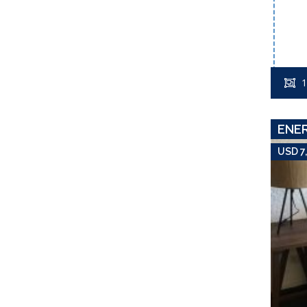
1
ENE
USD 7