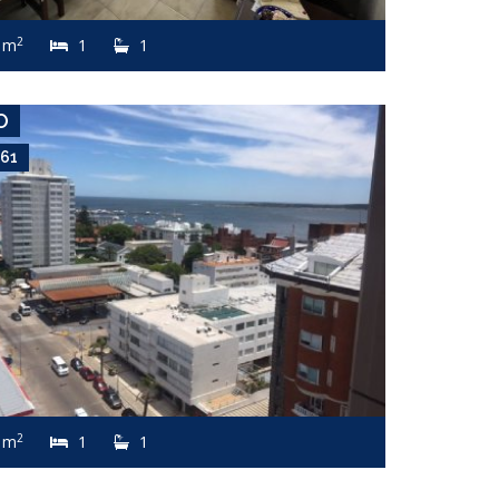
Apartamento #3329
2
 m
1
1
PENÍNSULA
O
661
USD 6,200
Apartamento #2371
2
 m
1
1
ROOSEVELT