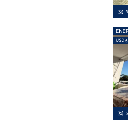
5
ENE
USD 5
5