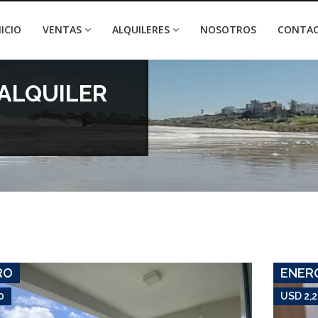
NICIO
VENTAS
ALQUILERES
NOSOTROS
CONTA
ALQUILER
USD 30
Apartamento #7616
BRAVA
RO
ENER
0
USD 2,