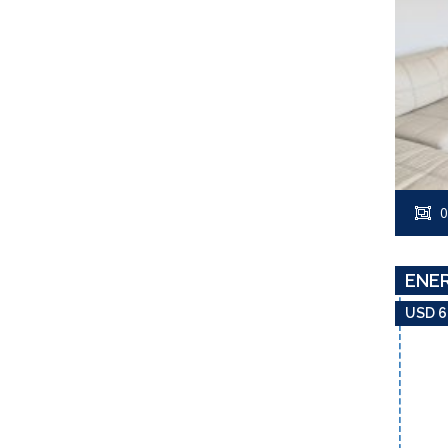
0
ENE
USD 6