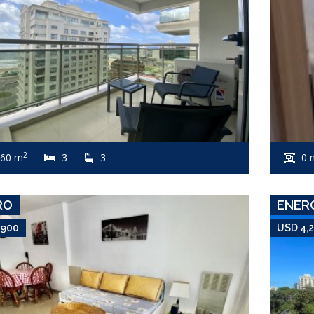
USD 3,900
Apartamento #7123
2
60 m
3
3
0 
PENÍNSULA
RO
ENER
,900
USD 4,