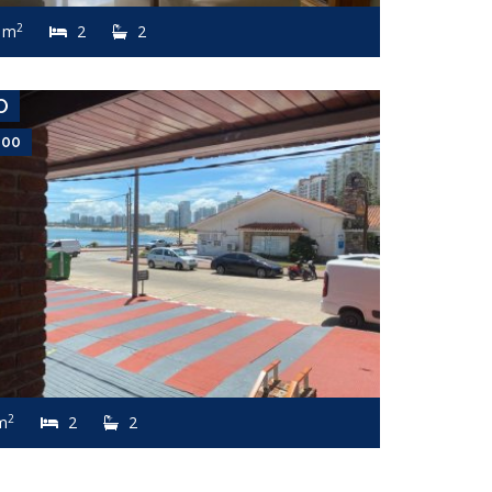
Apartamento #7811
2
 m
2
2
PENÍNSULA
O
000
2
m
2
2