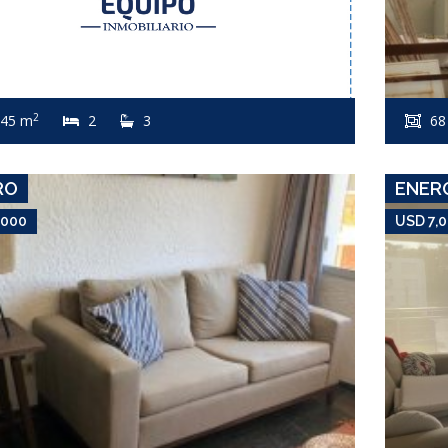
USD 7,000
Apartamento #3620
2
45 m
2
3
68
MARCONI
RO
ENER
,000
USD 7,
USD 7,500