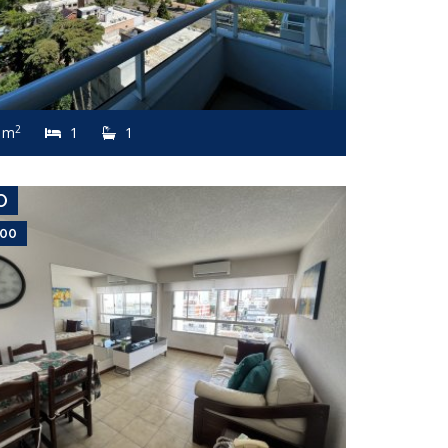
USD 5,500
Apartamento #7729
2
 m
1
1
PENÍNSULA
O
500
USD 5,661