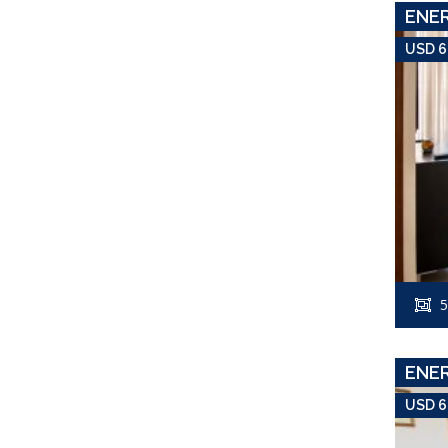
ENE
USD 6
5
ENE
USD 6