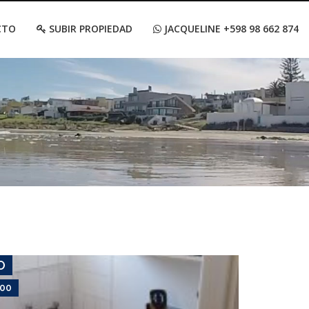
CTO
SUBIR PROPIEDAD
JACQUELINE +598 98 662 874
USD 2,200
Apartamento #7922
PENÍNSULA
O
200