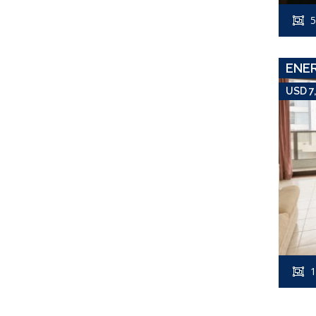
5
ENE
USD 7
1