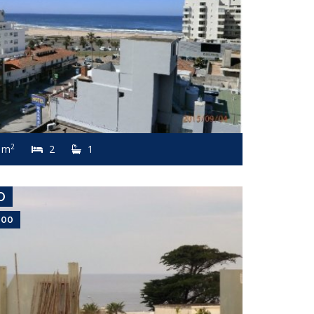
USD 6,600
Apartamento #8358
2
 m
2
1
MANANTIALES
O
600