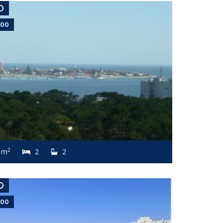
O
200
USD 6,500
Apartamento #7810
2
 m
2
2
PENÍNSULA
O
500