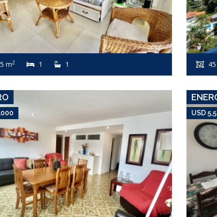
USD 5,000
Apartamento #6274
2
5 m
1
1
45
PENÍNSULA
RO
ENER
,000
USD 5,
USD 5,500