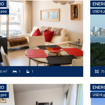
RO
ENER
,000
USD 6,
USD 6,500
Apartamento #4656
2
0 m
1
1
75
PENÍNSULA
RO
ENER
,500
USD 6,