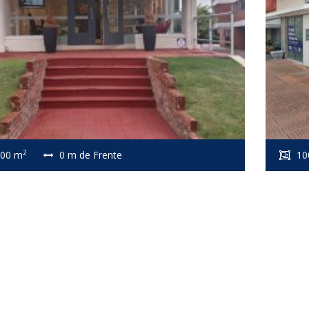
2
00 m
0 m de Frente
10