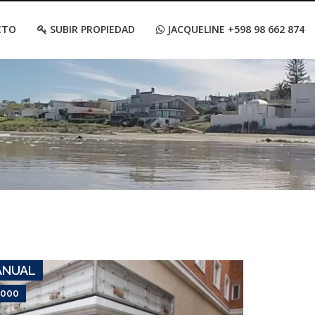
CTO
SUBIR PROPIEDAD
JACQUELINE +598 98 662 874
USD 26,000
Apartamento #7990
PENÍNSULA
ANUAL
,000