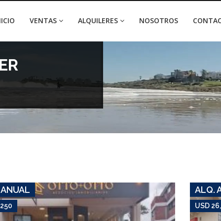
NICIO
VENTAS
ALQUILERES
NOSOTROS
CONTA
ER
USD 3,250
Apartamento #7589
AIDY GRILL
 ANUAL
ALQ. 
,250
USD 26