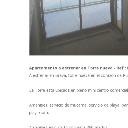
Previous
Next
Apartamento a estrenar en Torre nueva - Ref :
A estrenar en Brava, torre nueva en el corazón de Pu
La Torre esta ubicada en pleno mini centro comercia
Amenities: servicio de mucama, servicio de playa, bar
play room.
Amenities en piso 16 con vista 360 grados: