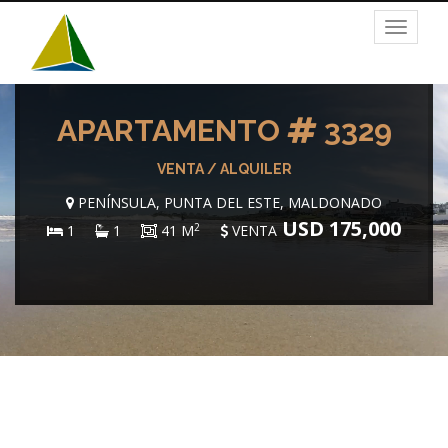
Toggle
navigat
APARTAMENTO
3329
VENTA / ALQUILER
PENÍNSULA, PUNTA DEL ESTE, MALDONADO
USD 175,000
2
1
1
41 M
VENTA