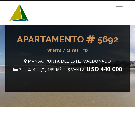
Toggle
navigat
APARTAMENTO
5692
VENTA / ALQUILER
MANSA, PUNTA DEL ESTE, MALDONADO
USD 440,000
2
2
4
139 M
VENTA