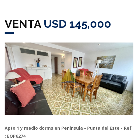
VENTA
USD 145,000
Previous
Next
Apto 1 y medio dorms en Peninsula - Punta del Este - Ref
: EQP6274