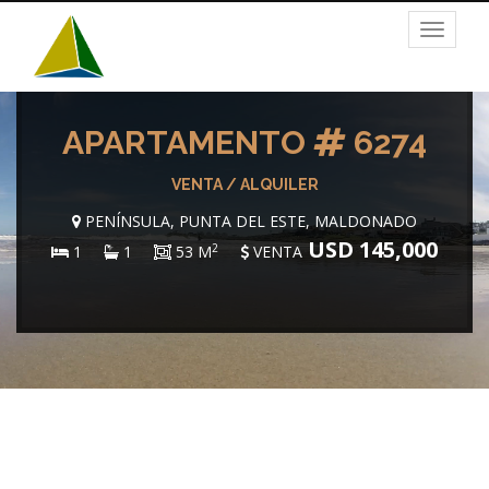
Toggle
navigat
APARTAMENTO
6274
VENTA / ALQUILER
PENÍNSULA, PUNTA DEL ESTE, MALDONADO
USD 145,000
2
1
1
53 M
VENTA