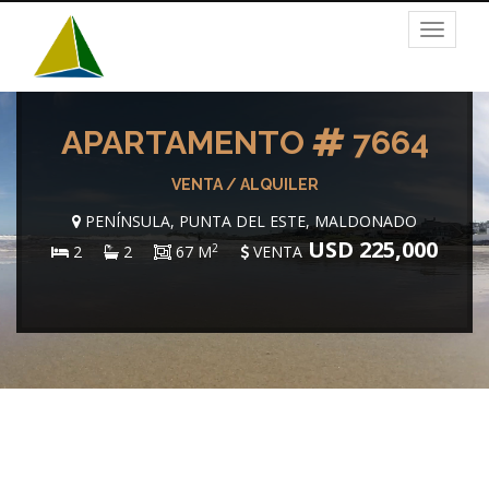
Toggle
navigat
APARTAMENTO
7664
VENTA / ALQUILER
PENÍNSULA, PUNTA DEL ESTE, MALDONADO
USD 225,000
2
2
2
67 M
VENTA