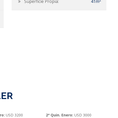
2
Superficie Propia:
41m
LER
ero:
USD 3200
2ª Quin. Enero:
USD 3000