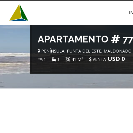
I
APARTAMENTO
7
PENÍNSULA, PUNTA DEL ESTE, MALDONADO
USD 0
2
1
1
41 M
VENTA