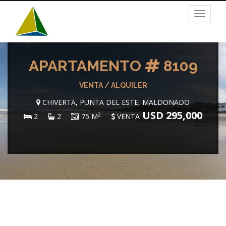
Toggle
navigat
APARTAMENTO
8109
VENTA / ALQUILER
CHIVERTA, PUNTA DEL ESTE, MALDONADO
USD 295,000
2
2
2
75 M
VENTA