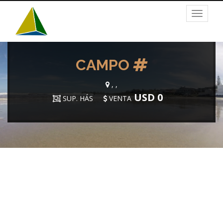
Toggle
navigat
CAMPO
, ,
USD 0
SUP. HÁS
VENTA
Previous
Next