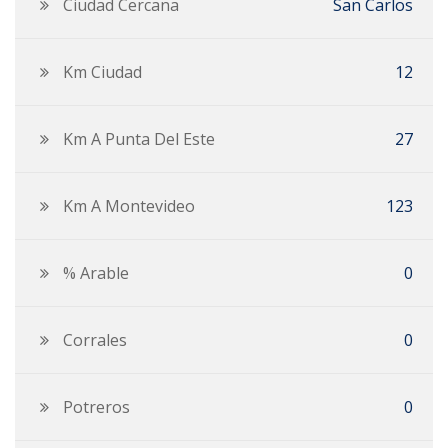
Ciudad Cercana
San Carlos
Km Ciudad
12
Km A Punta Del Este
27
Km A Montevideo
123
% Arable
0
Corrales
0
Potreros
0