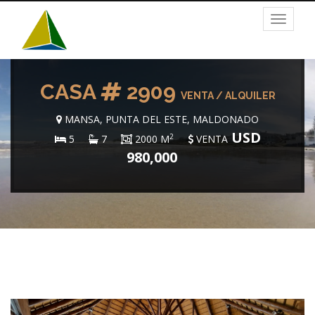
Toggle
navigat
CASA
2909
VENTA / ALQUILER
MANSA, PUNTA DEL ESTE, MALDONADO
USD
2
5
7
2000 M
VENTA
980,000