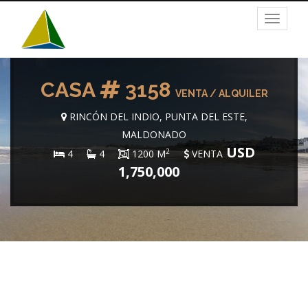
Toggle
navigat
CASA
3158
VENTA / ALQUILER
RINCÓN DEL INDIO, PUNTA DEL ESTE,
MALDONADO
USD
2
4
4
1200 M
VENTA
1,750,000