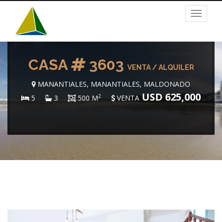
Toggle
navigat
CASA
3603
VENTA / ALQUILER
MANANTIALES, MANANTIALES, MALDONADO
USD 625,000
2
5
3
500 M
VENTA