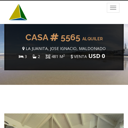
Toggle
navigat
CASA
5565
ALQUILER
LA JUANITA, JOSE IGNACIO, MALDONADO
USD 0
2
3
2
481 M
VENTA