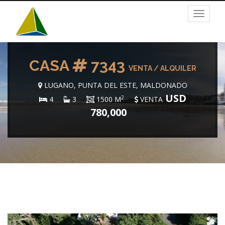
Toggle
navigat
CASA
7343
VENTA / ALQUILER
LUGANO, PUNTA DEL ESTE, MALDONADO
USD
2
4
3
1500 M
VENTA
780,000