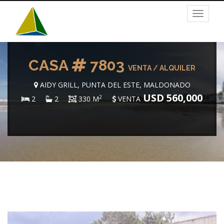
Toggle
navigat
CASA
7803
VENTA / ALQUILER
AIDY GRILL, PUNTA DEL ESTE, MALDONADO
USD 560,000
2
2
2
330 M
VENTA