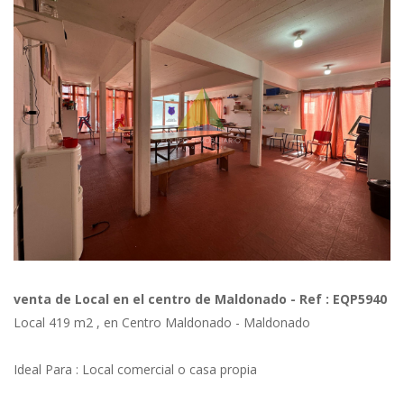
Previous
Next
venta de Local en el centro de Maldonado - Ref : EQP5940
Local 419 m2 , en Centro Maldonado - Maldonado
Ideal Para : Local comercial o casa propia