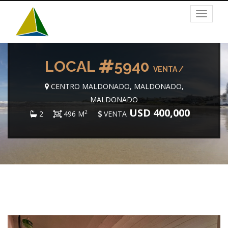
Toggle
navigat
LOCAL
5940
VENTA /
CENTRO MALDONADO, MALDONADO,
MALDONADO
USD 400,000
2
2
496 M
VENTA