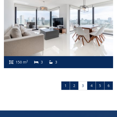
2
150 m
3
3
1
2
3
4
5
6