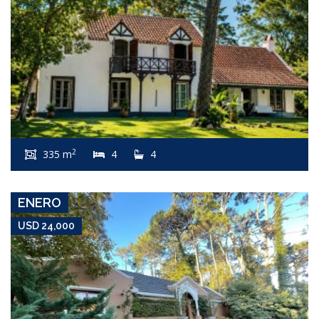
USD 24,000
Apartamento #5042
2
335 m
4
4
SAN RAFAEL
ENERO
USD 24,000