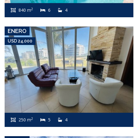
Apartamento #5591
2
840 m
6
4
RUTA 104
ENERO
USD 24,000
USD 24,000
Apartamento #7699
2
250 m
5
4
SAN RAFAEL