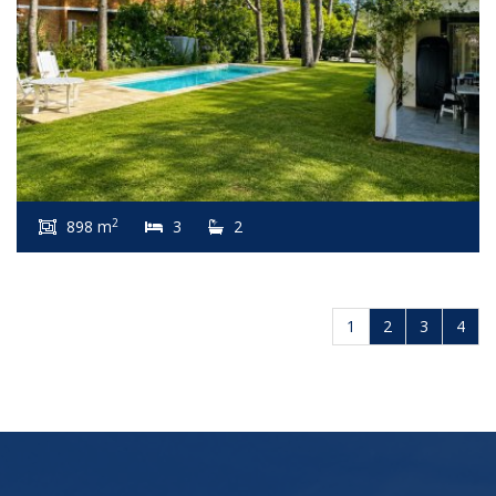
2
898 m
3
2
1
2
3
4