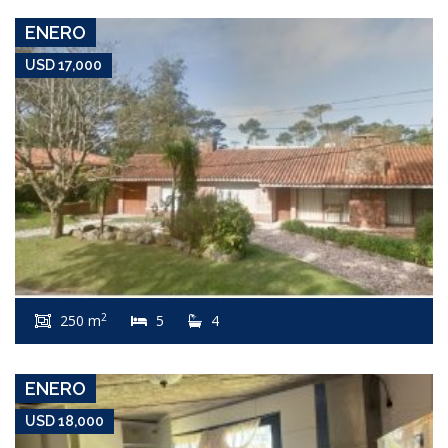
ENERO
USD 17,000
USD 18,000
Apartamento #7655
2
250 m
5
4
EL TESORO
ENERO
USD 18,000