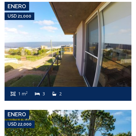
ENERO
USD 21,000
USD 22,000
Apartamento #3947
2
1 m
3
2
MANSA
ENERO
USD 22,000