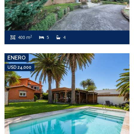
USD 24,000
Apartamento #8388
2
400 m
5
4
PENÍNSULA
ENERO
USD 24,000
USD 24,000