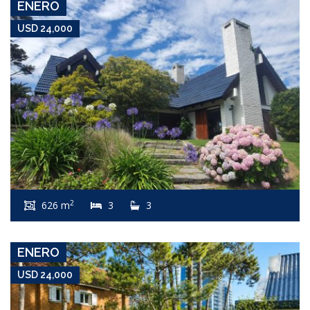
ENERO
USD 24,000
USD 24,000
Apartamento #8060
2
626 m
3
3
AIDY GRILL
ENERO
USD 24,000