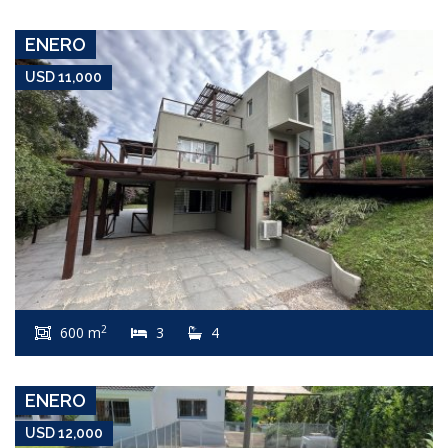
ENERO
USD 11,000
USD 12,000
Apartamento #8184
2
600 m
3
4
JARDINES DE CÓRDOBA
ENERO
USD 12,000