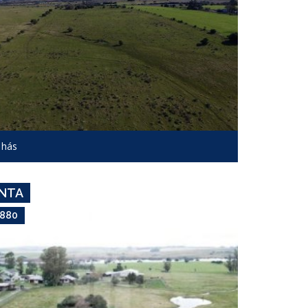
USD 14,880
Campo #7083
 hás
GUARDIA VIEJA - R.12
ENTA
,880