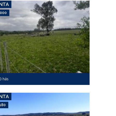
ENTA
,000
USD 13,180
Campo #4184
0 hás
SAN CARLOS
ENTA
180