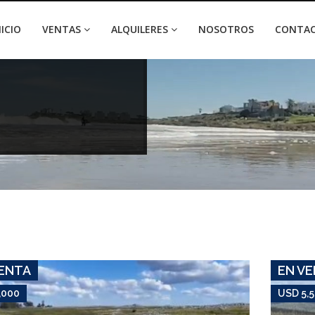
NICIO
VENTAS
ALQUILERES
NOSOTROS
CONTA
USD 5,000
Campo #7410
VILLA SERRANA
ENTA
EN V
,000
USD 5,