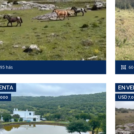
USD 7,000
Campo #5908
95 hás
60
CERRO CATEDRAL
ENTA
EN V
,000
USD 7,