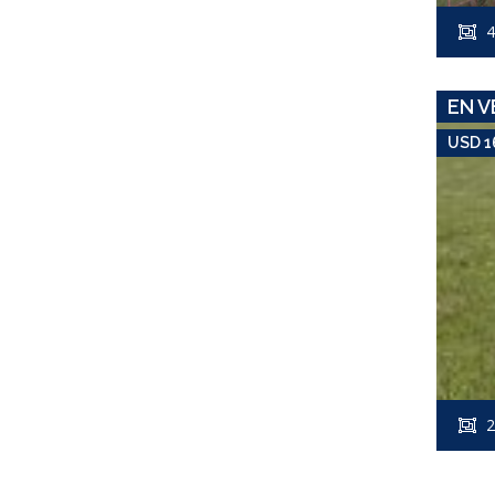
4
EN V
USD 1
2