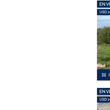
EN V
USD 1
3
EN V
USD 1