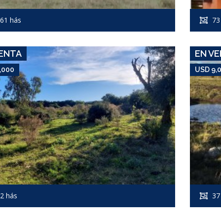
Campo #6793
61 hás
73
PUEBLO EDEN
ENTA
EN V
,000
USD 9,
USD 10,000
Campo #7085
2 hás
37
MONTES