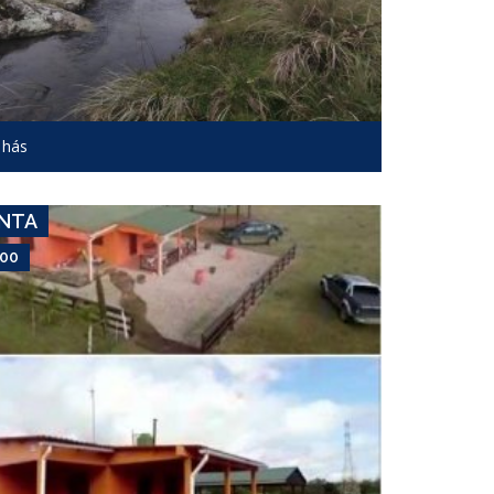
USD 7,000
Campo #7367
 hás
ROCHA R.15
ENTA
000
USD 9,000