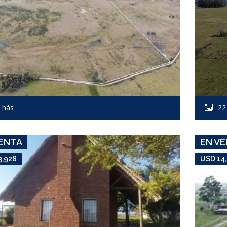
USD 13,928
Campo #7932
 hás
22
PASO DUTRA
ENTA
EN V
3,928
USD 14