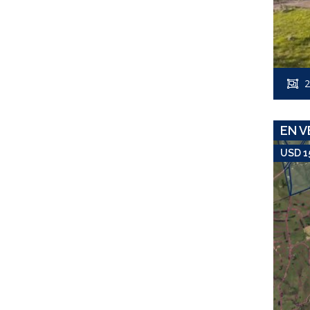
2
EN V
USD 1