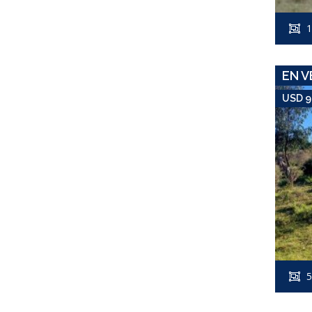
1
EN V
USD 9
5