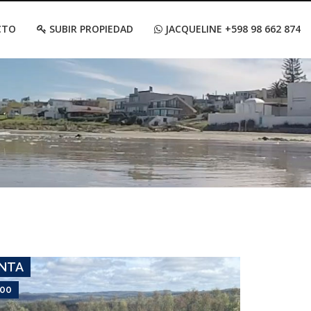
CTO
SUBIR PROPIEDAD
JACQUELINE +598 98 662 874
USD 5,500
Campo #6812
SIETE CERROS
ENTA
500