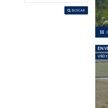
BUSCAR
2
EN V
USD 7