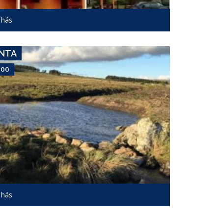
Campo #7362
 hás
PUNTAS DE MATAOJO
ENTA
000
USD 10,000
Campo #7901
 hás
AIGUÁ