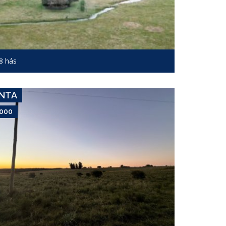
USD 15,000
Campo #7483
8 hás
CAÑADA BELLACA
ENTA
,000
USD 16,666