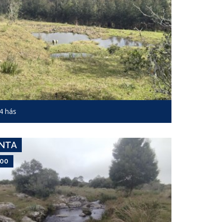
USD 7,000
Campo #6310
4 hás
CERRO CATEDRAL
ENTA
000