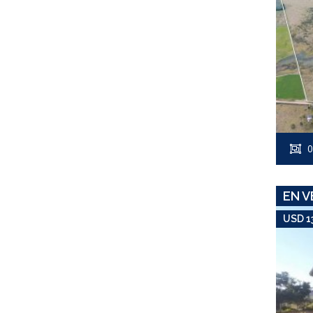
0
EN V
USD 1