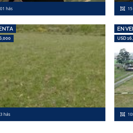
Campo #7135
01 hás
15
SAN CARLOS
ENTA
EN V
6,000
USD 16
3 hás
10