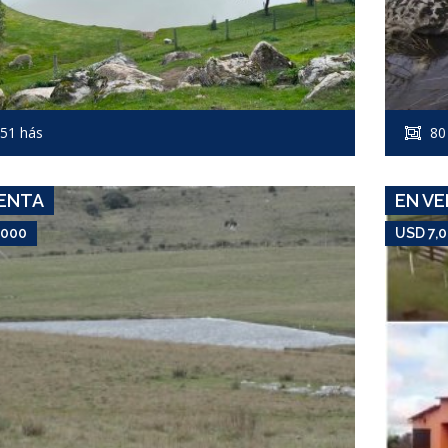
USD 7,000
Campo #7363
51 hás
80
RUTA 12
ENTA
EN V
,000
USD 7,
USD 9,000