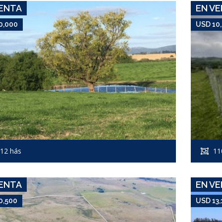
ENTA
EN V
0,000
USD 10
USD 10,500
Campo #8347
12 hás
11
1500 METROS DE RUTA 9
ENTA
EN V
0,500
USD 13,