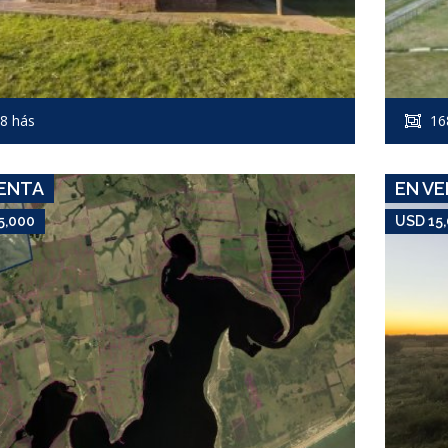
USD 15,000
Campo #6510
8 hás
16
RUTA 9 PARAJE JOSE IGNACIO
ENTA
EN V
5,000
USD 15
USD 16,000