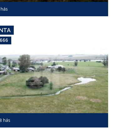
Campo #7392
 hás
GUARDIA VIEJA - R.12
ENTA
,666
8 hás