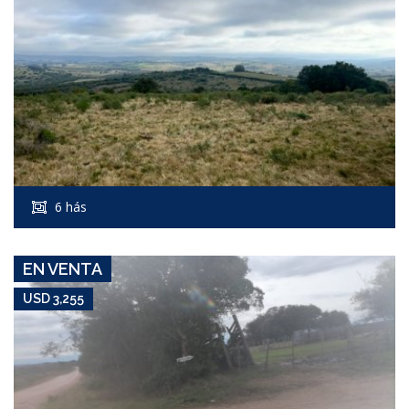
USD 3,255
Campo #6502
6 hás
INGRESO POR RUTA 109
EN VENTA
USD 3,255