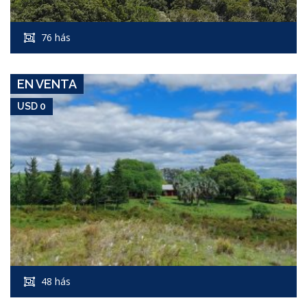
Campo #7368
76 hás
AIGUA
EN VENTA
USD 0
USD 0
Campo #7602
48 hás
CERCA RUTA 12 Y 9