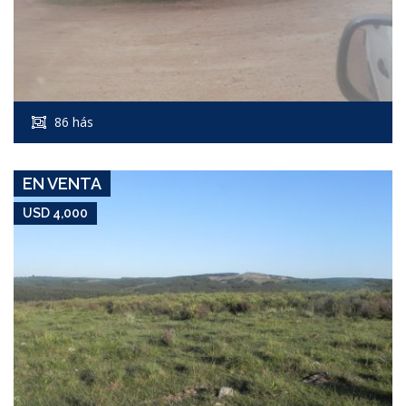
USD 4,000
Campo #4146
86 hás
SIERRA DE LOS ROCHA
EN VENTA
USD 4,000
USD 4,176