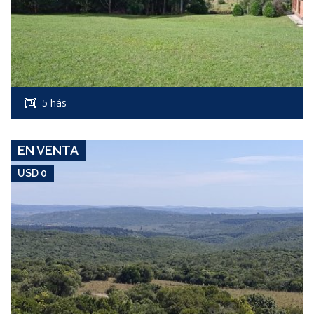
USD 0
Campo #7350
5 hás
CERRO CATEDRAL
EN VENTA
USD 0
USD 0