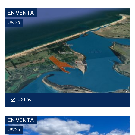
EN VENTA
USD 0
USD 0
Campo #6673
42 hás
SIERRA DE CARAPE
EN VENTA
USD 0