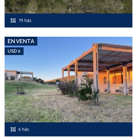
USD 0
Campo #6318
79 hás
CERRO PAN DE AZUCAR
EN VENTA
USD 0
USD 0
Campo #6595
6 hás
ESTRELLA DE MAR