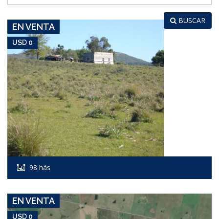
BUSCAR
EN VENTA
USD 0
USD 0
Campo #4890
98 hás
CAÑADA BELLACA
EN VENTA
USD 0