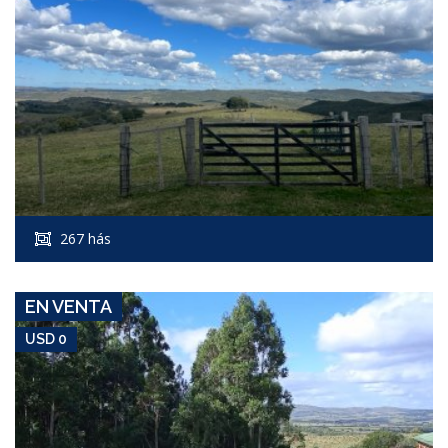
USD 0
Campo #8343
267 hás
PUEBLO EDEN
EN VENTA
USD 0