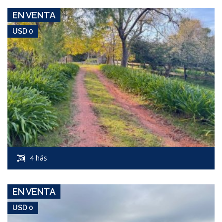
EN VENTA
USD 0
USD 0
Campo #8344
4 hás
PUEBLO EDEN
EN VENTA
USD 0