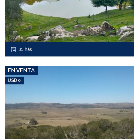
USD 0
Campo #6075
35 hás
VILLA SERRANA
EN VENTA
USD 0