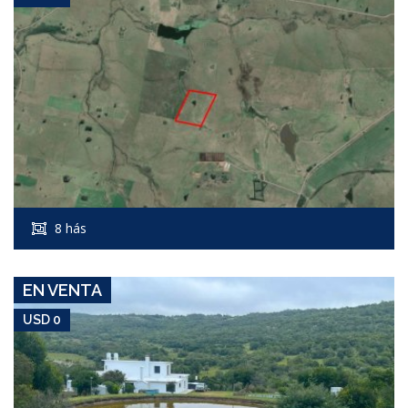
USD 0
Campo #5877
8 hás
CERRO CATEDRAL
EN VENTA
USD 0