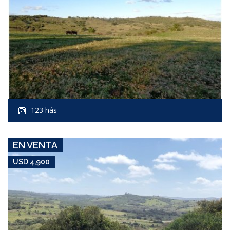
USD 4,900
Campo #7086
123 hás
AIGUA
EN VENTA
USD 4,900