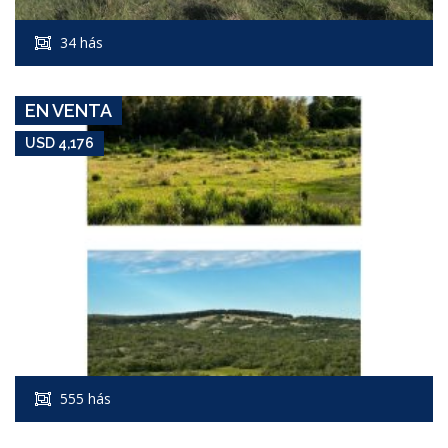
Campo #7087
34 hás
MOLLES
EN VENTA
USD 4,176
USD 4,200
Campo #7364
555 hás
SAN LUIS