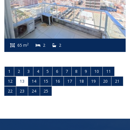
2
65 m
2
2
1
2
3
4
5
6
7
8
9
10
11
12
13
14
15
16
17
18
19
20
21
22
23
24
25