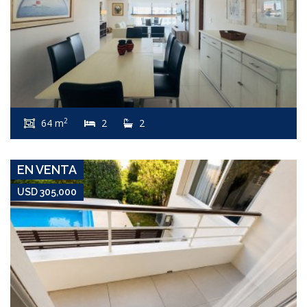
USD 305,000
Apartamento #7632
2
64 m
2
2
PENÍNSULA
EN VENTA
USD 305,000