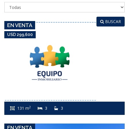
AIDY GRILL
BUSCAR
EN VENTA
USD 299,600
USD 300,000
Apartamento #3733
2
131 m
3
3
CHIVERTA
EN VENTA