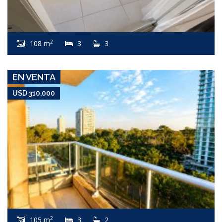
USD 310,000
Apartamento #8324
2
108 m
3
3
ROOSEVELT
EN VENTA
USD 310,000
USD 310,000
Apartamento #7485
2
105 m
3
2
ROOSEVELT