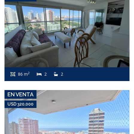
USD 320,000
Apartamento #7795
2
86 m
2
2
PENÍNSULA
EN VENTA
USD 320,000