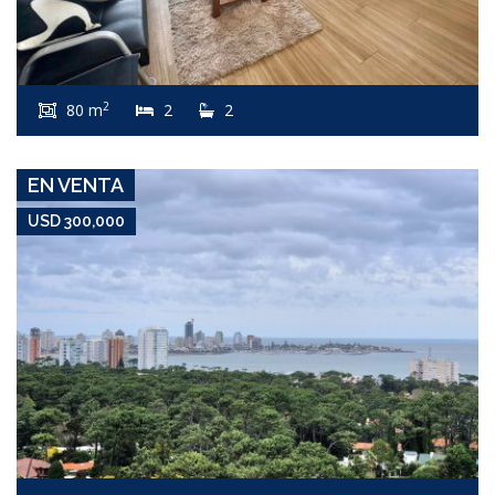
USD 300,000
Apartamento #7623
2
80 m
2
2
ROOSEVELT
EN VENTA
USD 300,000
USD 300,000
Apartamento #6694