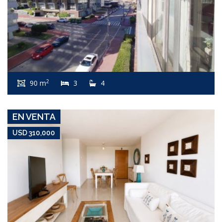
USD 310,000
Apartamento #8367
2
90 m
3
4
ROOSEVELT
EN VENTA
USD 310,000