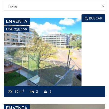
MANSA
BUSCAR
EN VENTA
USD 235,000
USD 235,000
Apartamento #8113
2
80 m
2
2
ROOSEVELT
EN VENTA