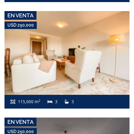
EN VENTA
USD 250,000
USD 250,000
Apartamento #5786
2
115,000 m
3
3
BRAVA
EN VENTA
USD 250,000