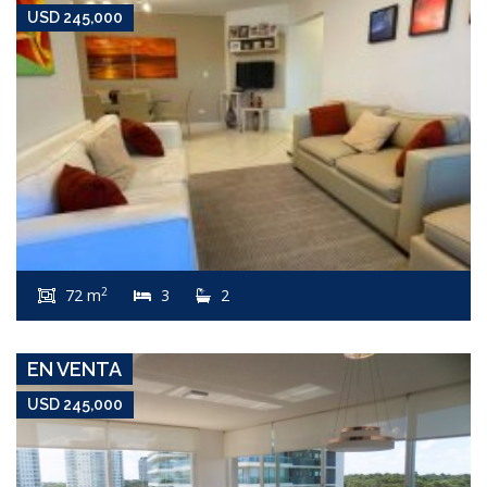
USD 245,000
USD 245,000
Apartamento #4196
2
72 m
3
2
ROOSEVELT
EN VENTA
USD 245,000