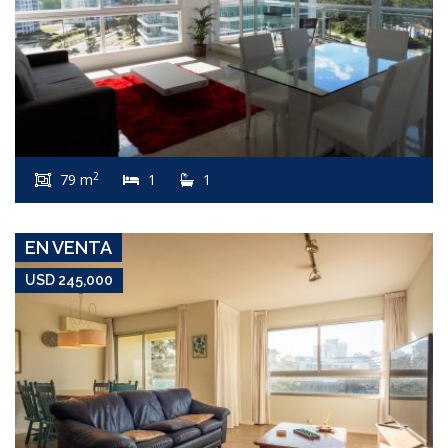
USD 245,000
Apartamento #8129
2
79 m
1
1
ROOSEVELT
EN VENTA
USD 245,000