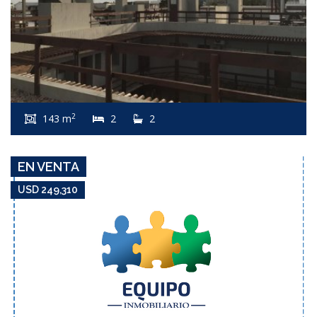
USD 249,310
Apartamento #7067
2
143 m
2
2
AIDY GRILL
EN VENTA
USD 249,310