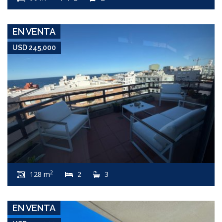
EN VENTA
USD 245,000
USD 245,000
Apartamento #8182
2
128 m
2
3
AIDY GRILL
EN VENTA