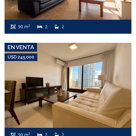
USD 245,000
Apartamento #8379
2
90 m
2
2
ROOSEVELT
EN VENTA
USD 245,000
USD 245,000
Apartamento #8243
2
90 m
2
2
PENÍNSULA