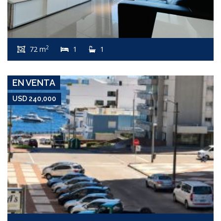
USD 240,000
Apartamento #8073
2
72 m
1
1
PENÍNSULA
EN VENTA
USD 240,000
USD 240,000
Apartamento #6797