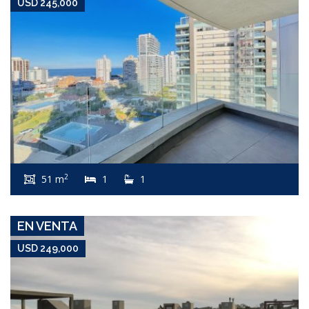
USD 245,000
USD 249,000
Apartamento #8359
2
51 m
1
1
MANANTIALES
EN VENTA
USD 249,000