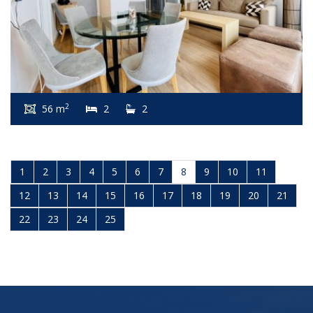
2
56 m
2
2
1
2
3
4
5
6
7
8
9
10
11
12
13
14
15
16
17
18
19
20
21
22
23
24
25