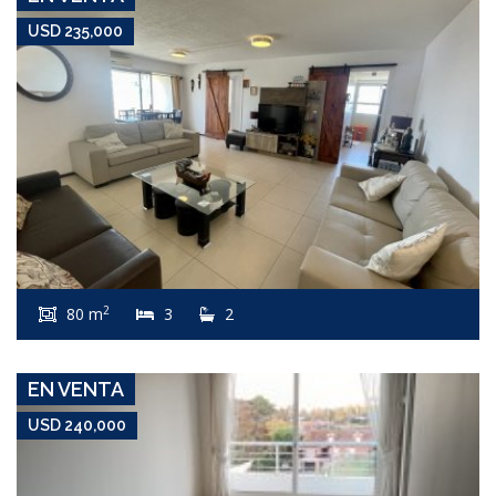
USD 235,000
USD 240,000
Apartamento #8072
2
80 m
3
2
ROOSEVELT
EN VENTA
USD 240,000